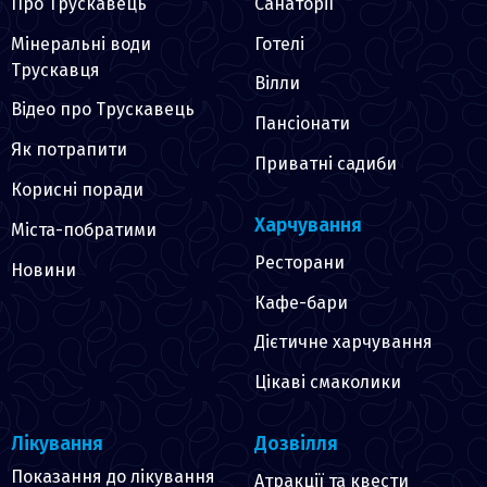
Про Трускавець
Санаторії
Мінеральні води
Готелі
Трускавця
Вілли
Відео про Трускавець
Пансіонати
Як потрапити
Приватні садиби
Корисні поради
Харчування
Міста-побратими
Ресторани
Новини
Кафе-бари
Дієтичне харчування
Цікаві смаколики
Лікування
Дозвілля
Показання до лікування
Атракції та квести