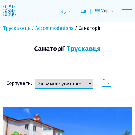
Skip
to
Укр
content
Трускавець
/
Accommodations
/
Санаторії
Санаторії
Трускавця
Сортувати: