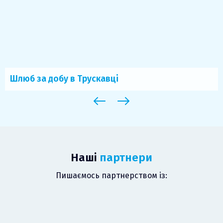
Нафтуся: історія, властивості, користь.
Наші
партнери
Пишаємось партнерством із: