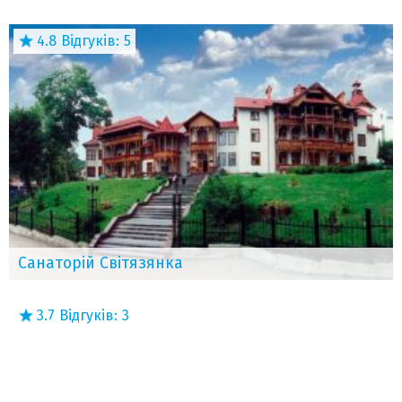
4.8
Відгуків:
5
Санаторій Світязянка
3.7
Відгуків:
3