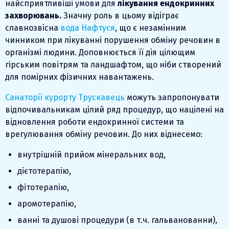
найсприятливіші умови для
лікування ендокринних
захворювань.
Значну роль в цьому відіграє
славнозвісна
вода Нафтуся
, що є незамінним
чинником при лікуванні порушення обміну речовин в
організмі людини. Доповнюється її дія цілющим
гірським повітрям та ландшафтом, що ніби створений
для помірних фізичних навантажень.
Санаторії курорту Трускавець
можуть запропонувати
відпочивальникам цілий ряд процедур, що націлені на
відновлення роботи ендокринної системи та
врегулювання обміну речовин. До них віднесемо:
внутрішній прийом мінеральних вод,
дієтотерапію,
фітотерапію,
аромотерапію,
ванні та душові процедури (в т.ч. гальванованни),