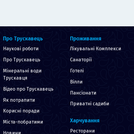
Про Трускавець
Проживання
Наукові роботи
Лікувальні Комплекси
Про Трускавець
Санаторії
Мінеральні води
Готелі
Трускавця
Вілли
Відео про Трускавець
Пансіонати
Як потрапити
Приватні садиби
Корисні поради
Харчування
Міста-побратими
Ресторани
Новини