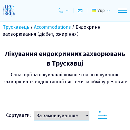
Skip
to
Укр
content
Трускавець
/
Accommodations
/
Ендокринні
захворювання (діабет, ожиріння)
Лікування ендокринних захворювань
в Трускавці
Санаторії та лікувальні комплекси по лікуванню
захворювань ендокринної системи та обміну речовин:
Сортувати: