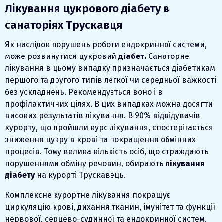
Лікування цукрового діабету в
санаторіях Трускавця
Як наслідок порушень роботи ендокринної системи,
може розвинутися цукровий
діабет.
Санаторне
лікування
в цьому випадку призначається діабетикам
першого та другого типів легкої чи середньої важкості
без ускладнень. Рекомендується воно і в
профілактичних цілях. В цих випадках можна досягти
високих результатів лікування. В 90% відвідувачів
курорту, що пройшли курс лікування, спостерігається
зниження цукру в крові та покращення обмінних
процесів. Тому велика кількість осіб, що страждають
порушеннями обміну речовин, обирають
лікування
діабету
на курорті
Трускавець.
Комплексне курортне лікування покращує
циркуляцію крові, дихання тканин, імунітет та функції
нервової, серцево-судинної та ендокринної систем.