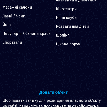
Активний відпочинок
Масажні салони
Кінотеатри
Лазні / Чани
Нічні клуби
Йога
Розваги для дітей
Перукарні / Салони краси
Шопінг
Спортзали
Цікаве поруч
Додати об’єкт
Щоб подати заявку для розміщення власного об’єкту
на сайті, перейдіть за посиланням та ознайомтесь з