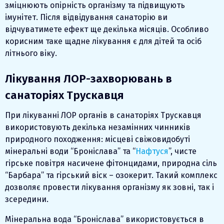
зміцнюють опірність організму та підвищують
імунітет. Після відвідування санаторію ви
відчуватимете ефект ще декілька місяців. Особливо
корисним таке щадне лікування є для дітей та осіб
літнього віку.
Лікування ЛОР-захворювань в
санаторіях Трускавця
При лікуванні ЛОР органів в санаторіях Трускавця
використовують декілька незамінних чинників
природного походження: місцеві свіжовидобуті
мінеральні води “Броніслава” та “
Нафтуся
”, чисте
гірське повітря насичене фітонцидами, природна сіль
“Барбара” та гірський віск – озокерит. Такий комплекс
дозволяє провести лікування організму як зовні, так і
зсередини.
Мінеральна вода “Броніслава” використовується в