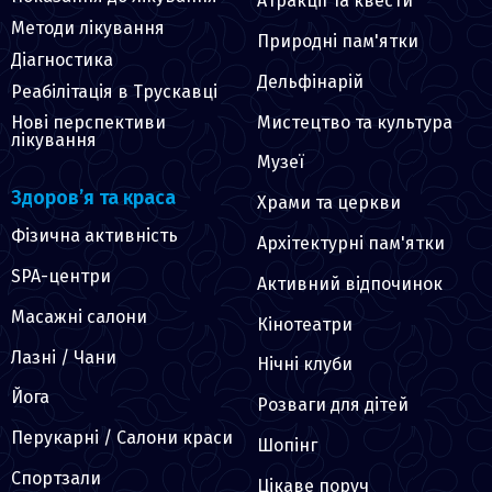
Атракції та квести
Методи лікування
Природні пам'ятки
Діагностика
Дельфінарій
Реабілітація в Трускавці
Мистецтво та культура
Нові перспективи
лікування
Музеї
Здоров’я та краса
Храми та церкви
Фізична активність
Архітектурні пам'ятки
SPA-центри
Активний відпочинок
Масажні салони
Кінотеатри
Лазні / Чани
Нічні клуби
Йога
Розваги для дітей
Перукарні / Салони краси
Шопінг
Спортзали
Цікаве поруч