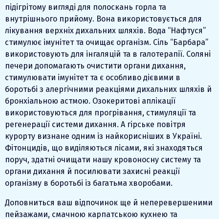
підігрітому вигляді для полоскань горла та
внутрішнього прийому. Вона використовується для
лікування верхніх дихальних шляхів. Вода “Нафтуся”
стимулює імунітет та очищає організм. Сіль “Барбара”
використовують для інгаляцій та в галотерапії. Соляні
печери допомагають очистити органи дихання,
стимулювати імунітет та є особливо дієвими в
боротьбі з алергічними реакціями дихальних шляхів й
бронхіальною астмою. Озокеритові аплікації
використовуються для прогрівання, стимуляції та
регенерації системи дихання. А гірське повітря
курорту визнане одним із найкорисніших в Україні.
Фітонцидів, що виділяються лісами, які знаходяться
поруч, здатні очищати нашу кровоносну систему та
органи дихання й посилювати захисні реакції
організму в боротьбі із багатьма хворобами.
Доповниться ваш відпочинок ще й неперевершеними
пейзажами, смачною карпатською кухнею та