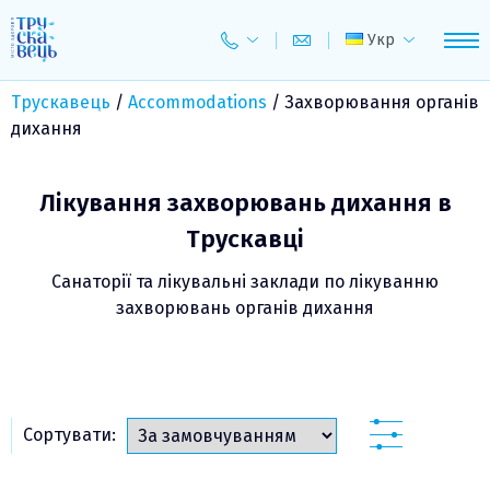
Skip
to
Укр
content
Трускавець
/
Accommodations
/
Захворювання органів
дихання
Лікування захворювань дихання в
Трускавці
Санаторії та лікувальні заклади по лікуванню
захворювань органів дихання
Сортувати: