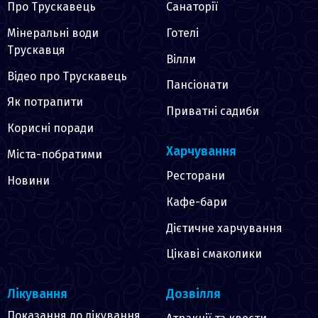
Про Трускавець
Санаторії
Мінеральні води
Готелі
Трускавця
Вілли
Відео про Трускавець
Пансіонати
Як потрапити
Приватні садиби
Корисні поради
Харчування
Міста-побратими
Ресторани
Новини
Кафе-бари
Дієтичне харчування
Цікаві смаколики
Лікування
Дозвілля
Показання до лікування