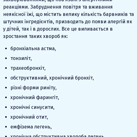
реакціями. Забруднення повітря та вживання
неякісної їжі, що містить велику кількість барвників та
штучних інгредієнтів, призводить до появи алергій як
у дітей, так і в дорослих. Все це виливається в
зростання таких хвороб як:
бронхіальна астма,
тонзиліт,
трахеобронхіт,
обструктивний, хронічний бронхіт,
різні форми риніту,
хронічний фарингіт,
хронічні синусити,
хронічний отит,
емфізема легень,
хронічна обструктивна хвороба легень,