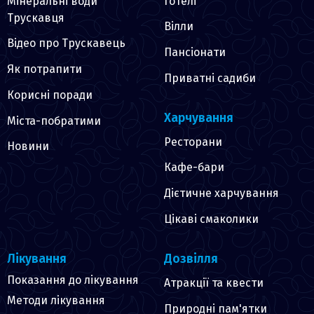
Мінеральні води
Готелі
Трускавця
Вілли
Відео про Трускавець
Пансіонати
Як потрапити
Приватні садиби
Корисні поради
Харчування
Міста-побратими
Ресторани
Новини
Кафе-бари
Дієтичне харчування
Цікаві смаколики
Лікування
Дозвілля
Показання до лікування
Атракції та квести
Методи лікування
Природні пам'ятки