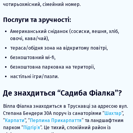
чотирьохмісний, сімейний номер.
Послуги та зручності:
Американський сніданок (сосиски, яешня, хліб,
овочі, кава/чай),
тераса/обідня зона на відкритому повітрі,
безкоштовний wi-fi,
безкоштовна парковка на території,
настільні ігри/пазли.
Де знахдиться “Садиба Фіалка”?
Вілла Фіалка знаходиться в Трускавці за адресою вул.
Степана Бендери 30А поруч із санаторіями “
Шахтар
“,
“
Карпати
“, “
Перлина Прикарпаття
” та ландшафтним
парком “
Підгір’я
“. Це тихий, спокійний район із