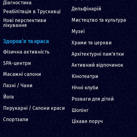
Діагностика
Дельфінарій
Реабілітація в Трускавці
Мистецтво та культура
Нові перспективи
лікування
Музеї
Здоров’я та краса
Храми та церкви
Фізична активність
Архітектурні пам'ятки
SPA-центри
Активний відпочинок
Масажні салони
Кінотеатри
Лазні / Чани
Нічні клуби
Йога
Розваги для дітей
Перукарні / Салони краси
Шопінг
Спортзали
Цікаве поруч