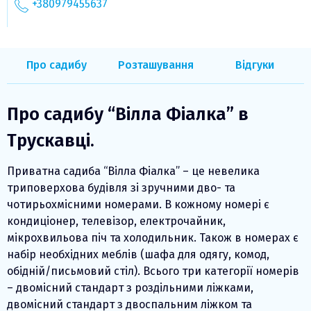
+380979455637
Про садибу
Розташування
Відгуки
Про садибу “Вілла Фіалка” в
Трускавці.
Приватна садиба “Вілла Фіалка” – це невелика
триповерхова будівля зі зручними дво- та
чотирьохмісними номерами. В кожному номері є
кондиціонер, телевізор, електрочайник,
мікрохвильова піч та холодильник. Також в номерах є
набір необхідних меблів (шафа для одягу, комод,
обідній/письмовий стіл). Всього три категорії номерів
– двомісний стандарт з роздільними ліжками,
двомісний стандарт з двоспальним ліжком та