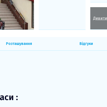
Дивити
Розташування
Відгуки
аси :