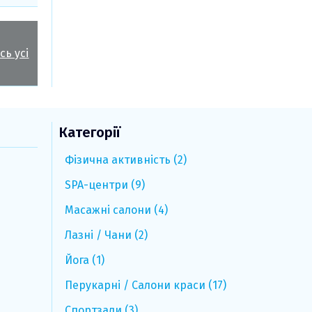
сь усі
Категорії
Фізична активність (2)
SPA-центри (9)
Масажні салони (4)
Лазні / Чани (2)
Йога (1)
Перукарні / Салони краси (17)
Спортзали (3)