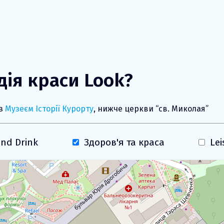
дія краси Look?
із
Музеєм Історії Курорту
, нижче церкви “св. Миколая”
nd Drink
Здоров'я та краса
Lei
Завантаження карти