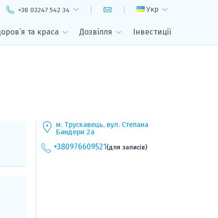
Укр
+38 03247 542 34
доров’я та краса
Дозвілля
Інвестиції
м. Трускавець, вул. Степана
Бандери 2а
+380976609521
(для записів)