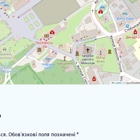
Leaflet
|
© OpenStreetMap
ь
ся.
Обов’язкові поля позначені
*