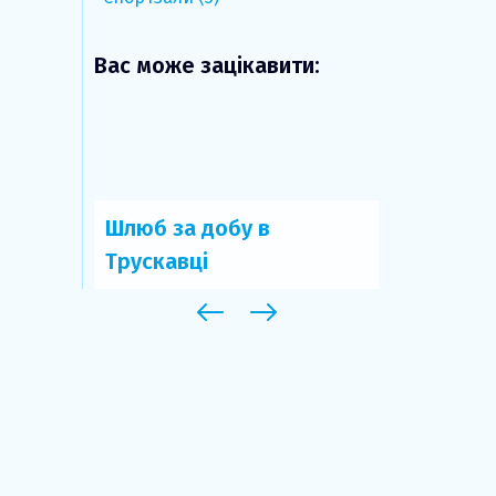
Вас може зацікавити:
Шлюб за добу в
Нафтуся:
вцем
Трускавці
властиво