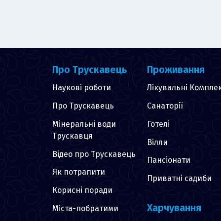
Про Трускавець
Проживання
Наукові роботи
Лікувальні Компле
Про Трускавець
Санаторії
Мінеральні води
Готелі
Трускавця
Вілли
Відео про Трускавець
Пансіонати
Як потрапити
Приватні садиби
Корисні поради
Харчування
Міста-побратими