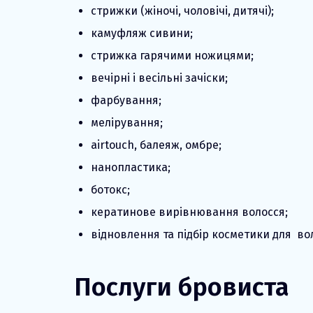
стрижки (жіночі, чоловічі, дитячі);
камуфляж сивини;
стрижка гарячими ножицями;
вечірні і весільні зачіски;
фарбування;
мелірування;
airtouch, балеяж, омбре;
нанопластика;
ботокс;
кератинове вирівнювання волосся;
відновлення та підбір косметики для во
Послуги бровиста