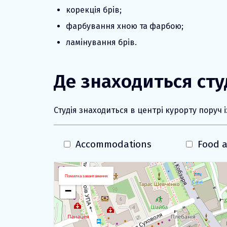
корекція брів;
фарбування хною та фарбою;
ламінування брів.
Де знаходиться сту
Студія знаходиться в центрі курорту поруч 
Accommodations
Food a
+
Помилка завантаження
−