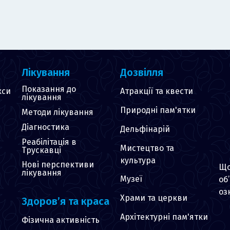
Лікування
Дозвілля
Показання до
кси
Атракції та квести
лікування
Природні пам'ятки
Методи лікування
Діагностика
Дельфінарій
Реабілітація в
Мистецтво та
Трускавці
культура
Нові перспективи
Що
лікування
Музеї
об
оз
Храми та церкви
Здоров’я та краса
Архітектурні пам'ятки
Фізична активність