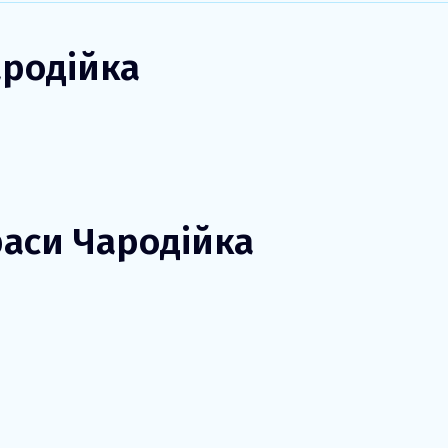
ародійка
раси Чародійка
Театралізована