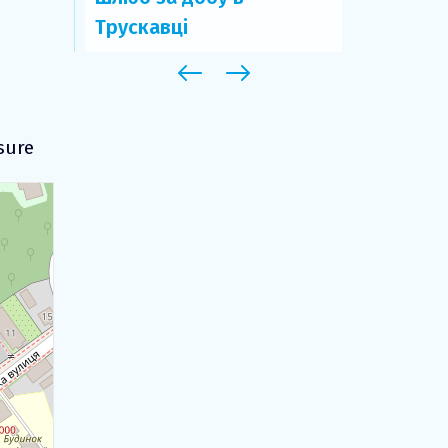
вцем
Трускавці
властиво
sure