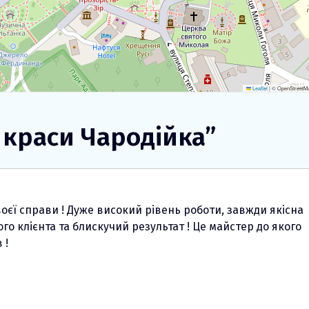
Leaflet
|
© OpenStreetMap
 краси Чародійка
”
єї справи ! Дуже високий рівень роботи, завжди якісна
ого клієнта та блискучий результат ! Це майстер до якого
 !