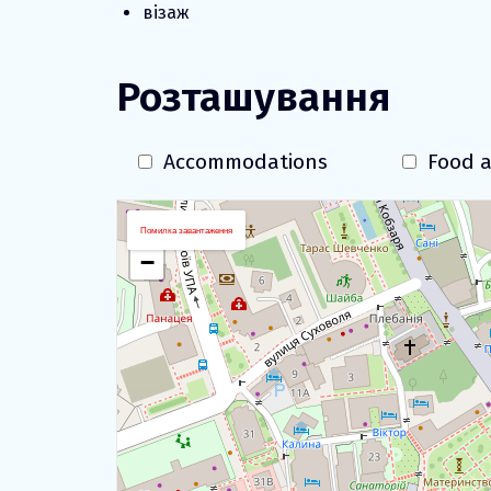
візаж
Розташування
Accommodations
Food a
+
Помилка завантаження
−