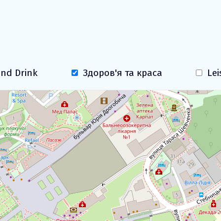
екскурсія Труска
nd Drink
Здоров'я та краса
Lei
Завантаження карти