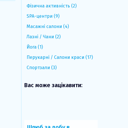
Фізична активність (2)
SPA-центри (9)
Масажні салони (4)
Лазні / Чани (2)
Йога (1)
Перукарні / Салони краси (17)
Спортзали (3)
Вас може зацікавити:
Шлюб за добу в
Нафтуся: