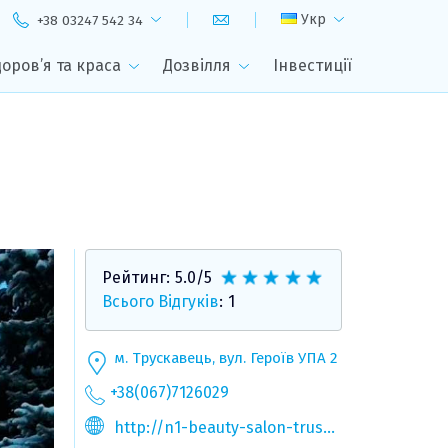
Укр
+38 03247 542 34
доров’я та краса
Дозвілля
Інвестиції
Рейтинг:
5.0
/5
Всього Відгуків
:
1
м. Трускавець, вул. Героїв УПА 2
+38(067)7126029
http://n1-beauty-salon-truskavetc.business.site