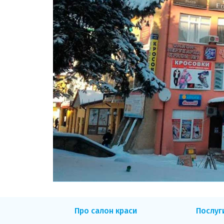
Про салон краси
Послуг