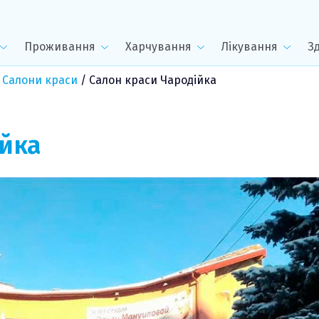
Проживання
Харчування
Лікування
З
 Салони краси
/
Салон краси Чародійка
йка