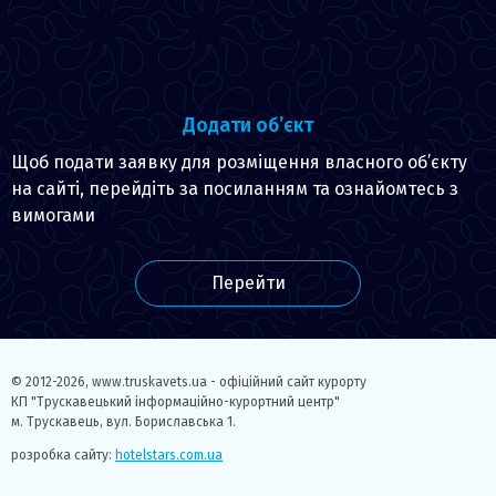
Додати об’єкт
Щоб подати заявку для розміщення власного об’єкту
на сайті, перейдіть за посиланням та ознайомтесь з
вимогами
Перейти
© 2012-2026,
www.truskavets.ua - офіційний сайт курорту
КП "Трускавецький інформаційно-курортний центр"
м. Трускавець, вул. Бориславська 1.
розробка сайту:
hotelstars.com.ua