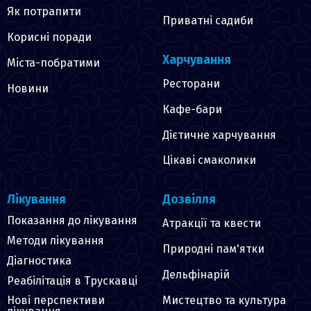
Як потрапити
Приватні садиби
Корисні поради
Харчування
Міста-побратими
Ресторани
Новини
Кафе-бари
Дієтичне харчування
Цікаві смаколики
Лікування
Дозвілля
Показання до лікування
Атракції та квести
Методи лікування
Природні пам'ятки
Діагностика
Дельфінарій
Реабілітація в Трускавці
Мистецтво та культура
Нові перспективи