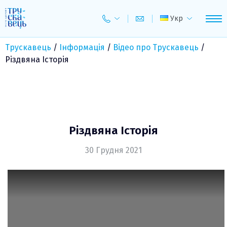
Skip
to
Укр
content
Трускавець
/
Інформація
/
Відео про Трускавець
/
Різдвяна Історія
Різдвяна Історія
30 Грудня 2021