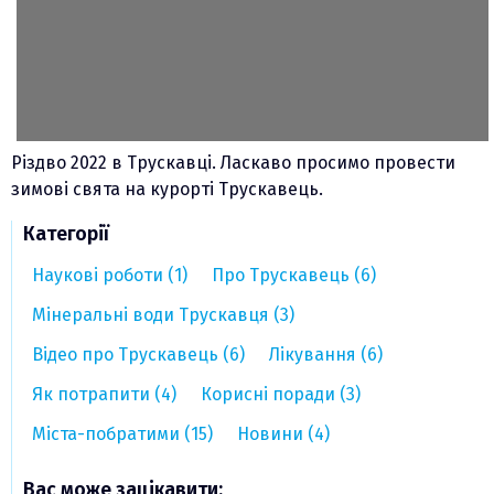
Різдво 2022 в Трускавці. Ласкаво просимо провести
зимові свята на курорті Трускавець.
Категорії
Наукові роботи (1)
Про Трускавець (6)
Мінеральні води Трускавця (3)
Відео про Трускавець (6)
Лікування (6)
Як потрапити (4)
Корисні поради (3)
Міста-побратими (15)
Новини (4)
Вас може зацікавити: