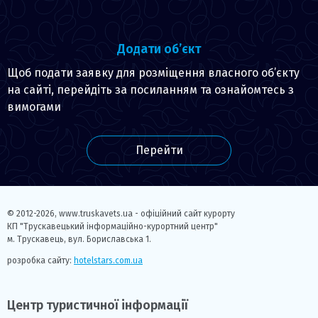
Додати об’єкт
Щоб подати заявку для розміщення власного об’єкту
на сайті, перейдіть за посиланням та ознайомтесь з
вимогами
Перейти
© 2012-2026,
www.truskavets.ua - офіційний сайт курорту
КП "Трускавецький інформаційно-курортний центр"
м. Трускавець, вул. Бориславська 1.
розробка сайту:
hotelstars.com.ua
Центр туристичної інформації