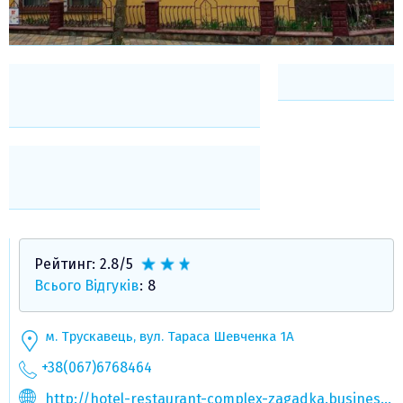
Рейтинг:
2.8
/5
Всього Відгуків
:
8
м. Трускавець, вул. Тараса Шевченка 1А
+38(067)6768464
http://hotel-restaurant-complex-zagadka.business.site