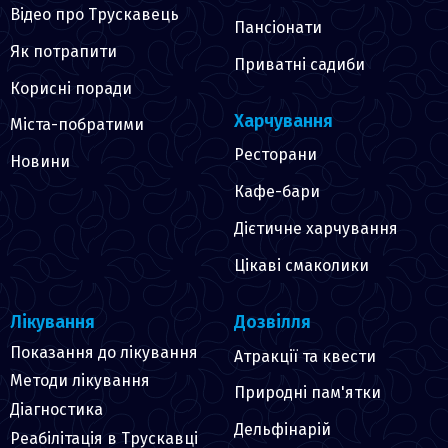
Відео про Трускавець
Пансіонати
Як потрапити
Приватні садиби
Корисні поради
Харчування
Міста-побратими
Ресторани
Новини
Кафе-бари
Дієтичне харчування
Цікаві смаколики
Лікування
Дозвілля
Показання до лікування
Атракції та квести
Методи лікування
Природні пам'ятки
Діагностика
Дельфінарій
Реабілітація в Трускавці