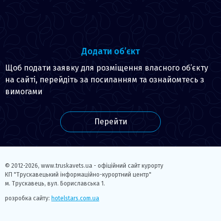
Додати об’єкт
Щоб подати заявку для розміщення власного об’єкту
на сайті, перейдіть за посиланням та ознайомтесь з
вимогами
Перейти
© 2012-2026,
www.truskavets.ua - офіційний сайт курорту
КП "Трускавецький інформаційно-курортний центр"
м. Трускавець, вул. Бориславська 1.
розробка сайту:
hotelstars.com.ua