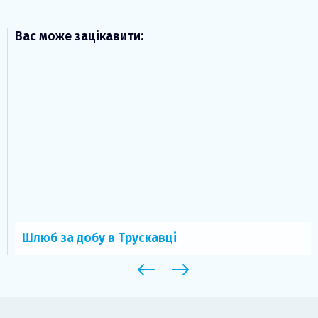
Вас може зацікавити:
люб за добу в Трускавці
Наф