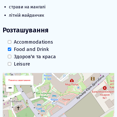
страви на мангалі
літній майданчик
Розташування
Accommodations
Food and Drink
Здоров'я та краса
Leisure
Завантаження карти
+
Помилка завантаження
−