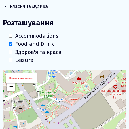
класична музика
Розташування
Accommodations
Food and Drink
Здоров'я та краса
Leisure
Завантаження карти
+
Помилка завантаження
−