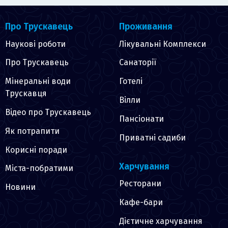
Про Трускавець
Проживання
Наукові роботи
Лікувальні Комплекси
Про Трускавець
Санаторії
Мінеральні води
Готелі
Трускавця
Вілли
Відео про Трускавець
Пансіонати
Як потрапити
Приватні садиби
Корисні поради
Харчування
Міста-побратими
Ресторани
Новини
Кафе-бари
Дієтичне харчування