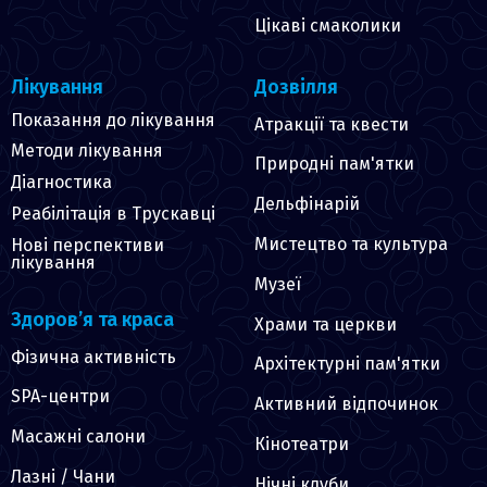
Цікаві смаколики
Лікування
Дозвілля
Показання до лікування
Атракції та квести
Методи лікування
Природні пам'ятки
Діагностика
Дельфінарій
Реабілітація в Трускавці
Мистецтво та культура
Нові перспективи
лікування
Музеї
Здоров’я та краса
Храми та церкви
Фізична активність
Архітектурні пам'ятки
SPA-центри
Активний відпочинок
Масажні салони
Кінотеатри
Лазні / Чани
Нічні клуби