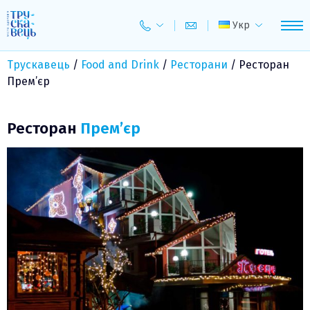
Skip
to
Укр
content
Трускавець
/
Food and Drink
/
Ресторани
/
Ресторан
Прем’єр
Ресторан
Прем’єр