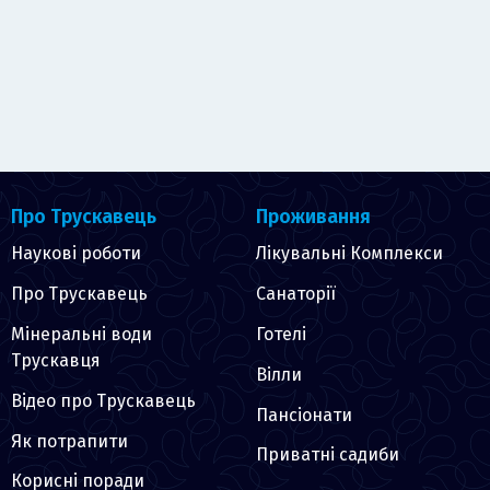
Про Трускавець
Проживання
Наукові роботи
Лікувальні Комплекси
Про Трускавець
Санаторії
Мінеральні води
Готелі
Трускавця
Вілли
Відео про Трускавець
Пансіонати
Як потрапити
Приватні садиби
Корисні поради