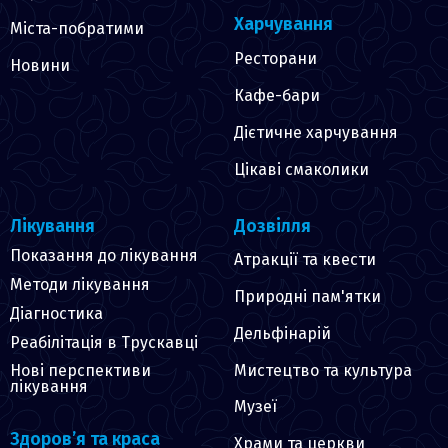
Харчування
Міста-побратими
Ресторани
Новини
Кафе-бари
Дієтичне харчування
Цікаві смаколики
Лікування
Дозвілля
Показання до лікування
Атракції та квести
Методи лікування
Природні пам'ятки
Діагностика
Дельфінарій
Реабілітація в Трускавці
Мистецтво та культура
Нові перспективи
лікування
Музеї
Здоров’я та краса
Храми та церкви