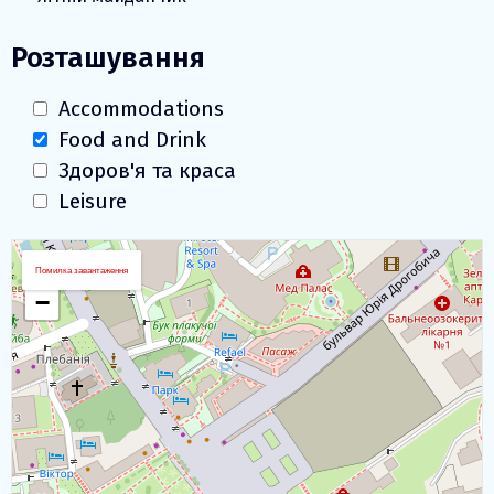
Розташування
Accommodations
Food and Drink
Здоров'я та краса
Leisure
Завантаження карти
+
Помилка завантаження
−