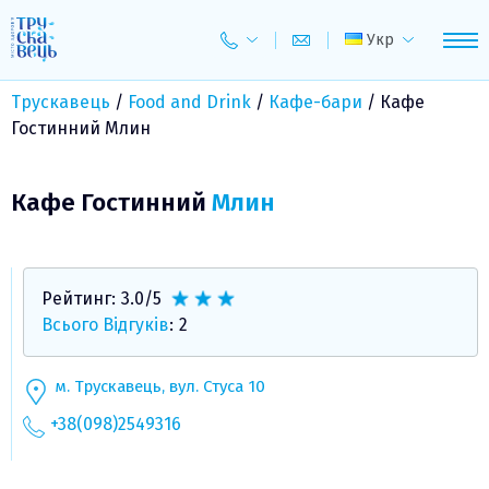
Skip
to
Укр
content
Трускавець
/
Food and Drink
/
Кафе-бари
/
Кафе
Гостинний Млин
Кафе Гостинний
Млин
Рейтинг:
3.0
/5
Всього Відгуків
:
2
м. Трускавець, вул. Стуса 10
+38(098)2549316