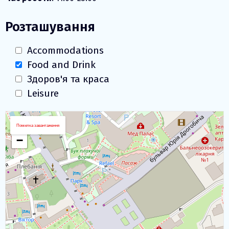
Розташування
Accommodations
Food and Drink
Здоров'я та краса
Leisure
Завантаження карти
+
Помилка завантаження
−