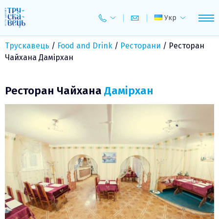
Skip
to
Укр
content
Трускавець
/
Food and Drink
/
Ресторани
/
Ресторан
Чайхана Дамірхан
Ресторан Чайхана
Дамірхан