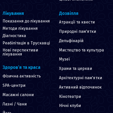
Лікування
Дозвілля
Показання до лікування
Атракції та квести
Методи лікування
Природні пам'ятки
Діагностика
Дельфінарій
Реабілітація в Трускавці
Мистецтво та культура
Нові перспективи
лікування
Музеї
Здоров’я та краса
Храми та церкви
Фізична активність
Архітектурні пам'ятки
SPA-центри
Активний відпочинок
Масажні салони
Кінотеатри
Лазні / Чани
Нічні клуби