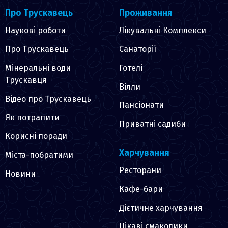
Про Трускавець
Проживання
Наукові роботи
Лікувальні Комплекси
Про Трускавець
Санаторії
Мінеральні води
Готелі
Трускавця
Вілли
Відео про Трускавець
Пансіонати
Як потрапити
Приватні садиби
Корисні поради
Харчування
Міста-побратими
Ресторани
Новини
Кафе-бари
Дієтичне харчування
Цікаві смаколики