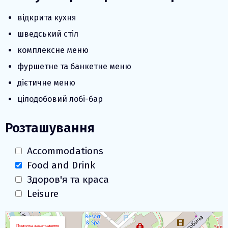
відкрита кухня
шведський стіл
комплексне меню
фуршетне та банкетне меню
дієтичне меню
цілодобовий лобі-бар
Розташування
Accommodations
Food and Drink
Здоров'я та краса
Leisure
Завантаження карти
+
Помилка завантаження