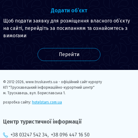
Додати об’єкт
Щоб подати заявку для розміщення власного об’єкту
на сайті, перейдіть за посиланням та ознайомтесь з
вимогами
Перейти
© 2012-2026,
www.truskavets.ua - офіційний сайт курорту
КП "Трускавецький інформаційно-курортний центр"
м. Трускавець, вул. Бориславська 1.
розробка сайту:
hotelstars.com.ua
Центр туристичної інформації
+38 03247 542 34
,
+38 096 447 16 50