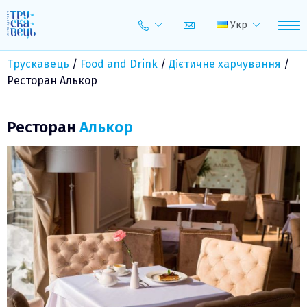
Skip
to
Укр
content
Трускавець
/
Food and Drink
/
Дієтичне харчування
/
Ресторан Алькор
Ресторан
Алькор