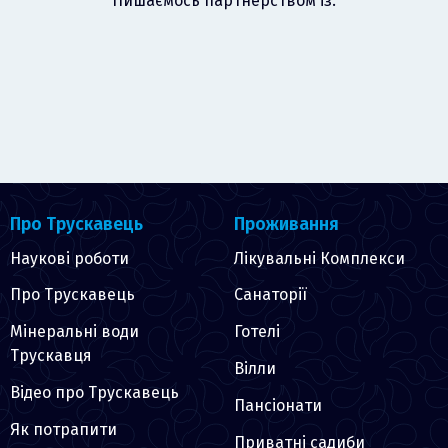
Пишаємось партнерством із:
Про Трускавець
Проживання
Наукові роботи
Лікувальні Комплекси
Про Трускавець
Санаторії
Мінеральні води
Готелі
Трускавця
Вілли
Відео про Трускавець
Пансіонати
Як потрапити
Приватні садиби