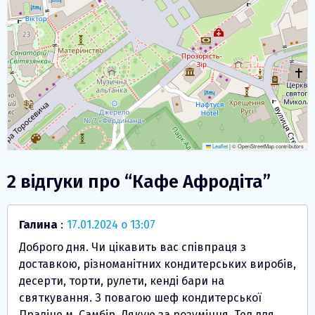
Leaflet
|
© OpenStreetMap contributors
2 відгуки про “
Кафе Афродіта
”
Галина
:
17.01.2024 о 13:07
Доброго дня. Чи цікавить вас співпраця з
доставкою, різноманітних кондитерських виробів,
десерти, торти, рулети, кенді бари на
святкування. З повагою шеф кондитерської
Праліне м. Самбір. Дякую за розуміння. Тел для