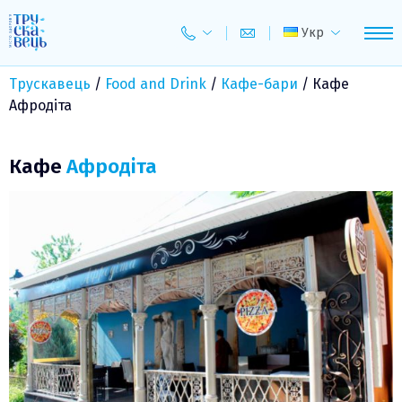
Skip
to
Укр
content
Трускавець
/
Food and Drink
/
Кафе-бари
/
Кафе
Афродіта
Кафе
Афродіта