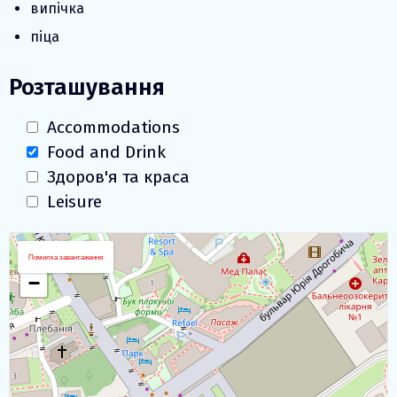
випічка
піца
Розташування
Accommodations
Food and Drink
Здоров'я та краса
Leisure
Завантаження карти
+
Помилка завантаження
−