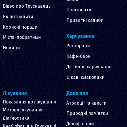
Відео про Трускавець
Пансіонати
Як потрапити
Приватні садиби
Корисні поради
Харчування
Міста-побратими
Ресторани
Новини
Кафе-бари
Дієтичне харчування
Цікаві смаколики
Лікування
Дозвілля
Показання до лікування
Атракції та квести
Методи лікування
Природні пам'ятки
Діагностика
Дельфінарій
Реабілітація в Трускавці