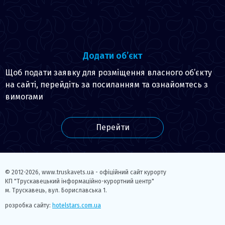
Додати об’єкт
Щоб подати заявку для розміщення власного об’єкту
на сайті, перейдіть за посиланням та ознайомтесь з
вимогами
Перейти
© 2012-2026,
www.truskavets.ua - офіційний сайт курорту
КП "Трускавецький інформаційно-курортний центр"
м. Трускавець, вул. Бориславська 1.
розробка сайту:
hotelstars.com.ua