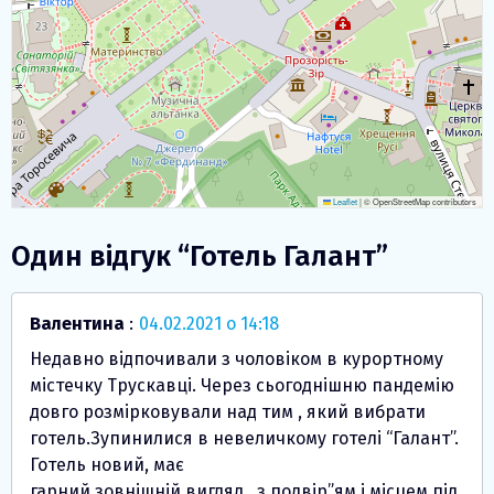
Leaflet
|
© OpenStreetMap contributors
Один відгук “
Готель Галант
”
Валентина
:
04.02.2021 о 14:18
Недавно відпочивали з чоловіком в курортному
містечку Трускавці. Через сьогоднішню пандемію
довго розмірковували над тим , який вибрати
готель.Зупинилися в невеличкому готелі “Галант”.
Готель новий, має
гарний зовнішній вигляд , з подвір”ям і місцем під