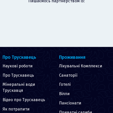
Пишаємось партнерством із:
Про Трускавець
Проживання
Наукові роботи
Лікувальні Комплекси
Про Трускавець
Санаторії
Мінеральні води
Готелі
Трускавця
Вілли
Відео про Трускавець
Пансіонати
Як потрапити
Приватні садиби