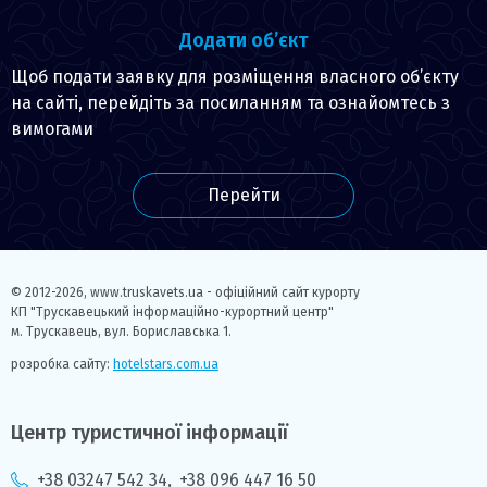
Додати об’єкт
Щоб подати заявку для розміщення власного об’єкту
на сайті, перейдіть за посиланням та ознайомтесь з
вимогами
Перейти
© 2012-2026,
www.truskavets.ua - офіційний сайт курорту
КП "Трускавецький інформаційно-курортний центр"
м. Трускавець, вул. Бориславська 1.
розробка сайту:
hotelstars.com.ua
Центр туристичної інформації
+38 03247 542 34
,
+38 096 447 16 50