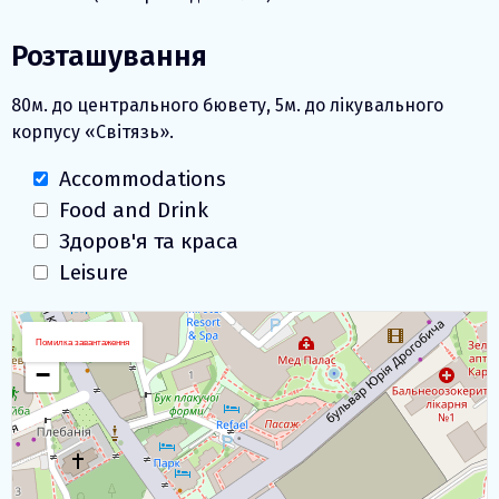
Розташування
80м. до центрального бювету, 5м. до лікувального
корпусу «Світязь».
Accommodations
Food and Drink
Здоров'я та краса
Leisure
Завантаження карти
+
Помилка завантаження
−