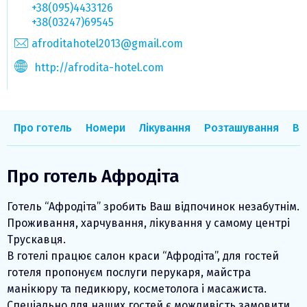
+38(095)4433126
+38(03247)69545
afroditahotel2013@gmail.com
http://afrodita-hotel.com
Про готель
Номери
Лікування
Розташування
Ві
Про готель Афродіта
Готель “Афродіта” зробить Ваш відпочинок незабутнім.
Проживання, харчування, лікування у самому центрі
Трускавця.
В готелі працює салон краси “Афродіта”, для гостей
готеля пропонуєм послуги перукаря, майстра
манікюру та педикюру, косметолога і масажиста.
Спеціально для наших гостей є можливість замовити