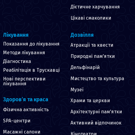
Дієтичне харчування
Цікаві смаколики
Лікування
Дозвілля
Показання до лікування
Атракції та квести
Методи лікування
Природні пам'ятки
Діагностика
Дельфінарій
Реабілітація в Трускавці
Мистецтво та культура
Нові перспективи
лікування
Музеї
Здоров’я та краса
Храми та церкви
Фізична активність
Архітектурні пам'ятки
SPA-центри
Активний відпочинок
Масажні салони
Кінотеатри