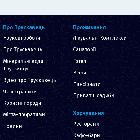
Про Трускавець
Проживання
Наукові роботи
Лікувальні Комплекси
Про Трускавець
Санаторії
Мінеральні води
Готелі
Трускавця
Вілли
Відео про Трускавець
Пансіонати
Як потрапити
Приватні садиби
Корисні поради
Харчування
Міста-побратими
Ресторани
Новини
Кафе-бари