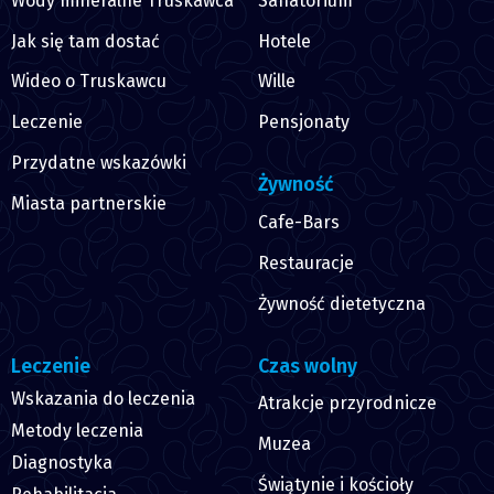
Wody mineralne Truskawca
Sanatorium
Jak się tam dostać
Hotele
Wideo o Truskawcu
Wille
Leczenie
Pensjonaty
Przydatne wskazówki
Żywność
Miasta partnerskie
Cafe-Bars
Restauracje
Żywność dietetyczna
Leczenie
Czas wolny
Wskazania do leczenia
Atrakcje przyrodnicze
Metody leczenia
Muzea
Diagnostyka
Świątynie i kościoły