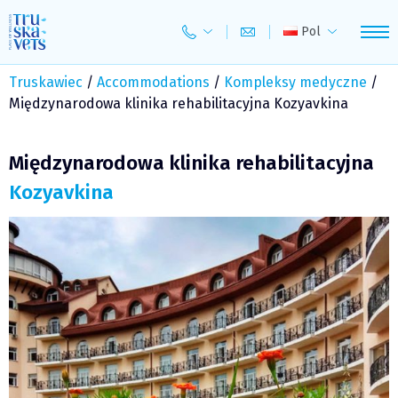
Skip
to
Pol
content
Truskawiec
/
Accommodations
/
Kompleksy medyczne
/
Międzynarodowa klinika rehabilitacyjna Kozyavkina
Międzynarodowa klinika rehabilitacyjna
Kozyavkina