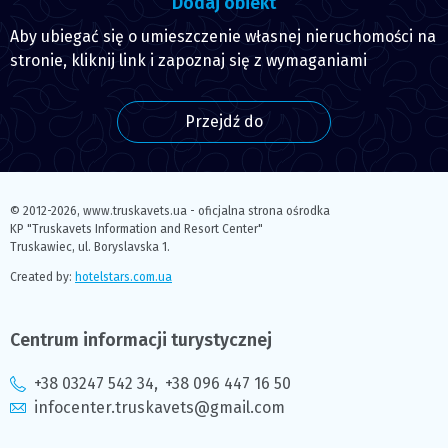
Dodaj obiekt
Aby ubiegać się o umieszczenie własnej nieruchomości na
stronie, kliknij link i zapoznaj się z wymaganiami
Przejdź do
© 2012-2026,
www.truskavets.ua - oficjalna strona ośrodka
KP "Truskavets Information and Resort Center"
Truskawiec, ul. Boryslavska 1.
Created by:
hotelstars.com.ua
Centrum informacji turystycznej
+38 03247 542 34
,
+38 096 447 16 50
infocenter.truskavets@gmail.com