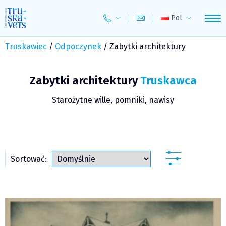
Skip
to
Pol
content
Truskawiec
/
Odpoczynek
/
Zabytki architektury
Zabytki architektury
Truskawca
Starożytne wille, pomniki, nawisy
Sortować: