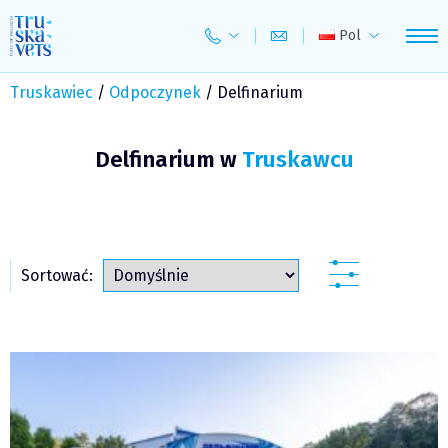
Skip
to
Pol
content
Truskawiec
/
Odpoczynek
/
Delfinarium
Delfinarium w
Truskawcu
Sortować: