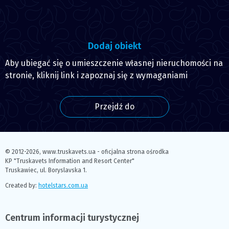
Dodaj obiekt
Aby ubiegać się o umieszczenie własnej nieruchomości na
stronie, kliknij link i zapoznaj się z wymaganiami
Przejdź do
© 2012-2026,
www.truskavets.ua - oficjalna strona ośrodka
KP "Truskavets Information and Resort Center"
Truskawiec, ul. Boryslavska 1.
Created by:
hotelstars.com.ua
Centrum informacji turystycznej