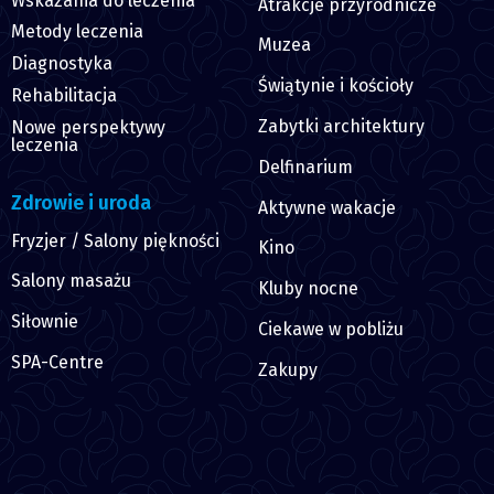
Wskazania do leczenia
Atrakcje przyrodnicze
Metody leczenia
Muzea
Diagnostyka
Świątynie i kościoły
Rehabilitacja
Zabytki architektury
Nowe perspektywy
leczenia
Delfinarium
Zdrowie i uroda
Aktywne wakacje
Fryzjer / Salony piękności
Kino
Salony masażu
Kluby nocne
Siłownie
Ciekawe w pobliżu
SPA-Centre
Zakupy