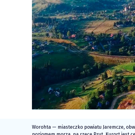
Worohta — miasteczko powiatu Jaremcze, obw
poziomem morza, na rzece Prut. Kurort jest c