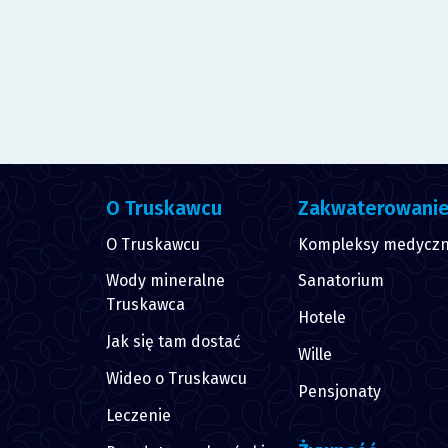
O Truskawcu
Zakwaterowani
O Truskawcu
Kompleksy medycz
Wody mineralne
Sanatorium
Truskawca
Hotele
Jak się tam dostać
Wille
Wideo o Truskawcu
Pensjonaty
Leczenie