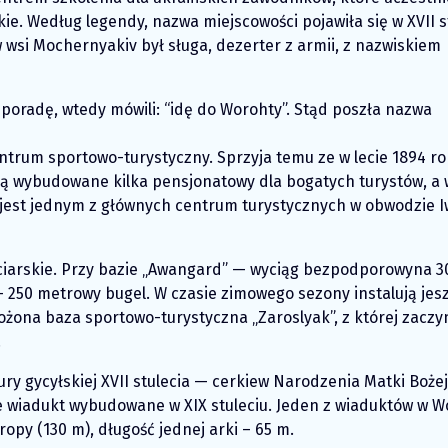
kie. Według legendy, nazwa miejscowości pojawiła się w XVII s
wsi Mochernyakiv był sługa, dezerter z armii, z nazwiskiem
o poradę, wtedy mówili: “idę do Worohty”. Stąd poszła nazwa
centrum sportowo-turystyczny. Sprzyja temu ze w lecie 1894 ro
ją wybudowane kilka pensjonatowy dla bogatych turystów, a 
ta jest jednym z głównych centrum turystycznych w obwodzie 
arciarskie. Przy bazie „Awangard” — wyciąg bezpodporowyna 3
 250 metrowy bugel. W czasie zimowego sezony instalują jes
ożona baza sportowo-turystyczna „Zaroslyak”, z której zaczy
.
ry gycyłskiej XVII stulecia — cerkiew Narodzenia Matki Bożej
iadukt wybudowane w XIX stuleciu. Jeden z wiaduktów w W
py (130 m), długość jednej arki – 65 m.