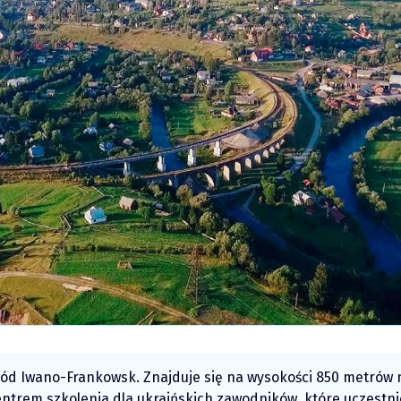
ód Iwano-Frankowsk. Znajduje się na wysokości 850 metrów
entrem szkolenia dla ukraińskich zawodników, które uczestni