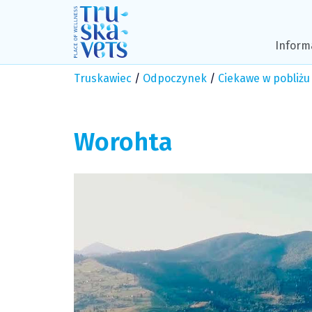
Skip
to
content
Inform
Truskawiec
/
Odpoczynek
/
Ciekawe w pobliżu
Worohta