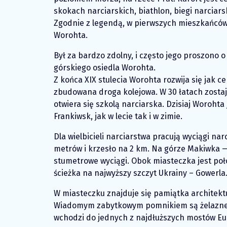
skokach narciarskich, biathlon, biegi narciars
Zgodnie z legendą, w pierwszych mieszkańców 
Worohta.
Był za bardzo zdolny, i często jego proszono 
górskiego osiedla Worohta.
Z końca ХІХ stulecia Worohta rozwija się jak 
zbudowana droga kolejowa. W 30 łatach zosta
otwiera się szkolą narciarska. Dzisiaj Woroh
Frankiwsk, jak w lecie tak i w zimie.
Dla wielbicieli narciarstwa pracują wyciągi n
metrów i krzesło na 2 km. Na górze Makiwka —
stumetrowe wyciągi. Obok miasteczka jest poł
ścieżka na najwyższy szczyt Ukrainy – Gowerla
W miasteczku znajduje się pamiątka architektu
Wiadomym zabytkowym pomnikiem są żelazne w
wchodzi do jednych z najdłuższych mostów Euro