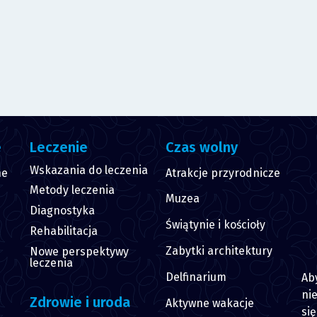
e
Leczenie
Czas wolny
Wskazania do leczenia
ne
Atrakcje przyrodnicze
Metody leczenia
Muzea
Diagnostyka
Świątynie i kościoły
Rehabilitacja
Zabytki architektury
Nowe perspektywy
leczenia
Delfinarium
Ab
nie
Zdrowie i uroda
Aktywne wakacje
si