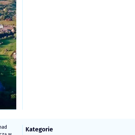
 nad
Kategorie
czą w