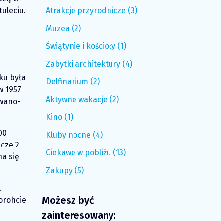
Atrakcje przyrodnicze (3)
tuleciu.
Muzea (2)
Świątynie i kościoły (1)
Zabytki architektury (4)
ku była
Delfinarium (2)
w 1957
Aktywne wakacje (2)
Iwano-
Kino (1)
00
Kluby nocne (4)
zcze 2
Ciekawe w pobliżu (13)
na się
Zakupy (5)
.
Możesz być
orohcie
zainteresowany: