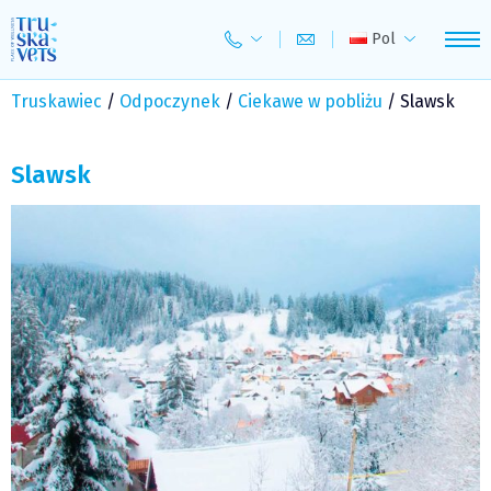
Skip
to
Pol
content
Truskawiec
/
Odpoczynek
/
Ciekawe w pobliżu
/
Slawsk
Slawsk