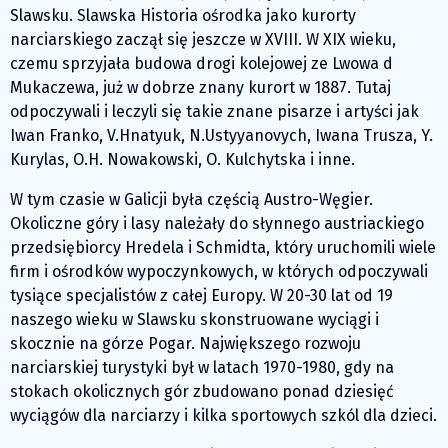
Slawsku. Slawska Historia ośrodka jako kurorty
narciarskiego zaczął się jeszcze w XVIII. W XIX wieku,
czemu sprzyjała budowa drogi kolejowej ze Lwowa d
Mukaczewa, już w dobrze znany kurort w 1887. Tutaj
odpoczywali i leczyli się takie znane pisarze i artyści jak
Iwan Franko, V.Hnatyuk, N.Ustyyanovych, Iwana Trusza, Y.
Kurylas, O.H. Nowakowski, O. Kulchytska i inne.
W tym czasie w Galicji była częścią Austro-Węgier.
Okoliczne góry i lasy należały do słynnego austriackiego
przedsiębiorcy Hredela i Schmidta, który uruchomili wiele
firm i ośrodków wypoczynkowych, w których odpoczywali
tysiące specjalistów z całej Europy. W 20-30 lat od 19
naszego wieku w Slawsku skonstruowane wyciągi i
skocznie na górze Pogar. Największego rozwoju
narciarskiej turystyki był w latach 1970-1980, gdy na
stokach okolicznych gór zbudowano ponad dziesięć
wyciągów dla narciarzy i kilka sportowych szkól dla dzieci.