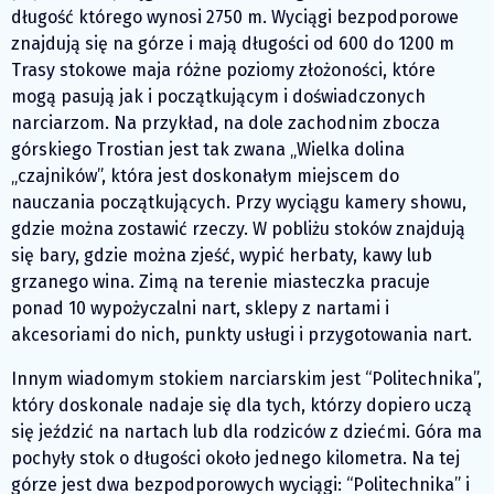
długość którego wynosi 2750 m. Wyciągi bezpodporowe
znajdują się na górze i mają długości od 600 do 1200 m
Trasy stokowe maja różne poziomy złożoności, które
mogą pasują jak i początkującym i doświadczonych
narciarzom. Na przykład, na dole zachodnim zbocza
górskiego Trostian jest tak zwana „Wielka dolina
„czajników”, która jest doskonałym miejscem do
nauczania początkujących. Przy wyciągu kamery showu,
gdzie można zostawić rzeczy. W pobliżu stoków znajdują
się bary, gdzie można zjeść, wypić herbaty, kawy lub
grzanego wina. Zimą na terenie miasteczka pracuje
ponad 10 wypożyczalni nart, sklepy z nartami i
akcesoriami do nich, punkty usługi i przygotowania nart.
Innym wiadomym stokiem narciarskim jest “Politechnika”,
który doskonale nadaje się dla tych, którzy dopiero uczą
się jeździć na nartach lub dla rodziców z dziećmi. Góra ma
pochyły stok o długości około jednego kilometra. Na tej
górze jest dwa bezpodporowych wyciągi: “Politechnika” i