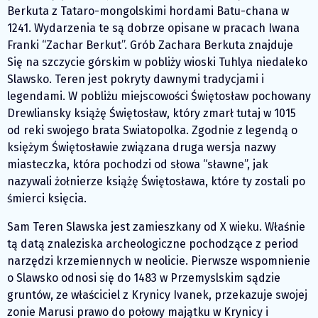
Berkuta z Tataro-mongolskimi hordami Batu-chana w
1241. Wydarzenia te są dobrze opisane w pracach Iwana
Franki “Zachar Berkut”. Grób Zachara Berkuta znajduje
Się na szczycie górskim w pobliży wioski Tuhlya niedaleko
Slawsko. Teren jest pokryty dawnymi tradycjami i
legendami. W pobliżu miejscowości Świętosław pochowany
Drewliansky książę Świętosław, który zmarł tutaj w 1015
od reki swojego brata Swiatopolka. Zgodnie z legendą o
księżym Świętosławie związana druga wersja nazwy
miasteczka, która pochodzi od słowa “sławne”, jak
nazywali żołnierze książę Świętosława, które ty zostali po
śmierci księcia.
Sam Teren Slawska jest zamieszkany od X wieku. Właśnie
tą datą znaleziska archeologiczne pochodzące z period
narzędzi krzemiennych w neolicie. Pierwsze wspomnienie
o Slawsko odnosi się do 1483 w Przemyslskim sądzie
gruntów, ze właściciel z Krynicy Ivanek, przekazuje swojej
zonie Marusi prawo do połowy majątku w Krynicy i