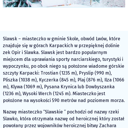
Slawsk – miasteczko w gminie Skole, obwód Lwów, które
znajduje się w górach Karpackich w przepięknej dolinie
zek Opir i Slawka. Slawsk jest bardzo popularnym
miejscem dla uprawiania sporty narciarskiego, turystyki i
wypoczynku, po obok niego są położone wiadome górskie
szczyty Karpacki: Trostian (1235 m), Pryslip (990 m),
Pliszka (1038 m), Kyczerka (845 m), Plaj (876 m), Ilza (1066
m), Klywa (1069 m), Pysana Krynica lub Dowbyszanka
(1236 m), Wysoki Werch (1245 m). Miasteczko jest
położone na wysokości 590 metrów nad poziomem morza.
Nazwę miasteczko “Slawskie ” pochodzi od nazwy rzeki
Slawko, która otrzymała nazwę od heroicznej który został
powołany przez wojowników heroicznej bitwy Zachara