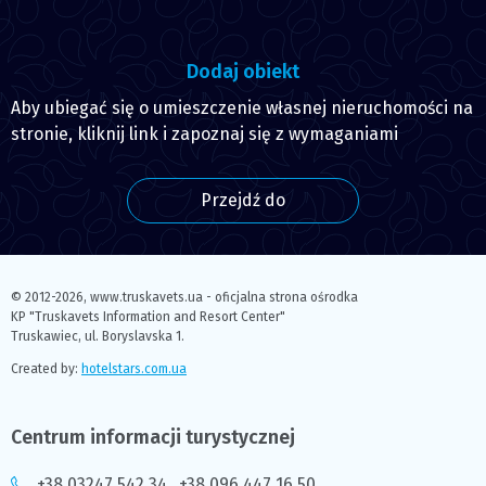
Dodaj obiekt
Aby ubiegać się o umieszczenie własnej nieruchomości na
stronie, kliknij link i zapoznaj się z wymaganiami
Przejdź do
© 2012-2026,
www.truskavets.ua - oficjalna strona ośrodka
KP "Truskavets Information and Resort Center"
Truskawiec, ul. Boryslavska 1.
Created by:
hotelstars.com.ua
Centrum informacji turystycznej
+38 03247 542 34
,
+38 096 447 16 50