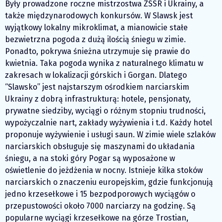
Były prowadzone roczne mistrzostwa ZSSR i Ukrainy, a
także międzynarodowych konkursów. W Slawsk jest
wyjątkowy lokalny mikroklimat, a mianowicie stałe
bezwietrzna pogoda z dużą ilością śniegu w zimie.
Ponadto, pokrywa śnieżna utrzymuje się prawie do
kwietnia. Taka pogoda wynika z naturalnego klimatu w
zakresach w lokalizacji górskich i Gorgan. Dlatego
“Slawsko” jest najstarszym ośrodkiem narciarskim
Ukrainy z dobrą infrastrukturą: hotele, pensjonaty,
prywatne siedziby, wyciągi o różnym stopniu trudności,
wypożyczalnie nart, zakłady wyżywienia i t.d. Każdy hotel
proponuje wyżywienie i usługi saun. W zimie wiele szlaków
narciarskich obsługuje się maszynami do układania
śniegu, a na stoki góry Pogar są wyposażone w
oświetlenie do jeżdżenia w nocny. Istnieje kilka stoków
narciarskich o znaczeniu europejskim, gdzie funkcjonują
jedno krzesełkowe i 15 bezpodporowych wyciągów o
przepustowości około 7000 narciarzy na godzinę. Są
popularne wyciągi krzesełkowe na górze Trostian,