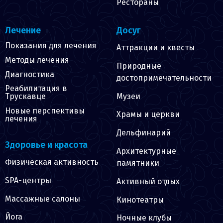
Рестораны
Лечение
Досуг
Показания для лечения
Аттракции и квесты
Методы лечения
Природные
Диагностика
достопримечательности
Реабилитация в
Музеи
Трускавце
Новые перспективы
Храмы и церкви
лечения
Дельфинарий
Здоровье и красота
Архитектурные
Физическая активность
памятники
SPA-центры
Активный отдых
Массажные салоны
Кинотеатры
Йога
Ночные клубы