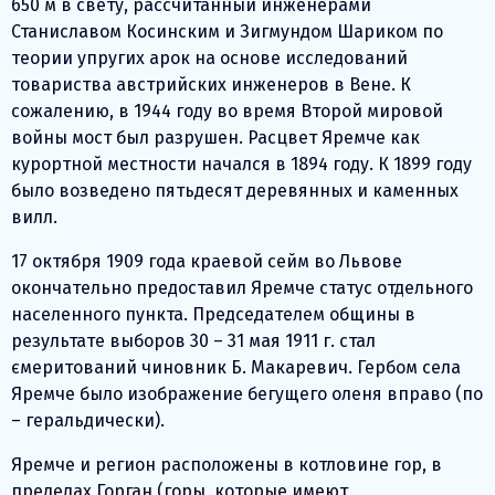
650 м в свету, рассчитанный инженерами
Станиславом Косинским и Зигмундом Шариком по
теории упругих арок на основе исследований
товариства австрийских инженеров в Вене. К
сожалению, в 1944 году во время Второй мировой
войны мост был разрушен. Расцвет Яремче как
курортной местности начался в 1894 году. К 1899 году
было возведено пятьдесят деревянных и каменных
вилл.
17 октября 1909 года краевой сейм во Львове
окончательно предоставил Яремче статус отдельного
населенного пункта. Председателем общины в
результате выборов 30 – 31 мая 1911 г. стал
ємеритований чиновник Б. Макаревич. Гербом села
Яремче было изображение бегущего оленя вправо (по
– геральдически).
Яремче и регион расположены в котловине гор, в
пределах Горган (горы, которые имеют