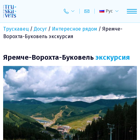
Skip
to
Рус
content
Трускавец
/
Досуг
/
Интересное рядом
/
Яремче-
Ворохта-Буковель экскурсия
Яремче-Ворохта-Буковель
экскурсия