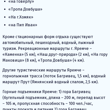
«на Говерлу»
«Тропа Довбуша»
«На г.Хомяк»
«на Пип Иван»
Кроме стационарных форм отдыха существуют
автомобильный, пешеходный, водный, лыжный
туризм. Рекреационные маршруты г. Яремче –
«Каменка» (5 км), «Наш друг-природа» (2 км), «На гору
Маковица» (8 км), «Тропа Довбуша» (4 км).
Другие туристические маршруты Яремче –
горнолыжная трасса (поток Багривец, 1,5 км), водный
маршрут Прут (Ямнянский водный слалом, 2,5 км).
Горные подъемники Яремче: 1) гора Багривец
(бугельный подъемник, длина – 200 м, перепад высот
– 105 м, пропускная способность – 100 чел./час,
пункты проката и питания 2) гора Багривец