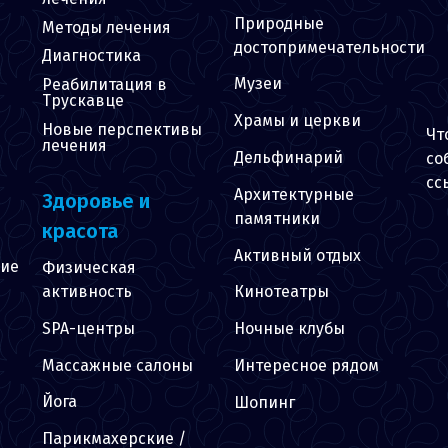
Природные
Методы лечения
достопримечательности
Диагностика
Музеи
Реабилитация в
Трускавце
Храмы и церкви
Новые перспективы
Чт
лечения
Дельфинарий
со
сс
Архитектурные
Здоровье и
памятники
красота
Активный отдых
ние
Физическая
активность
Кинотеатры
SPA-центры
Ночные клубы
Массажные салоны
Интересное рядом
Йога
Шопинг
Парикмахерские /