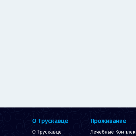
О Трускавце
Проживание
О Трускавце
Лечебные Комплек