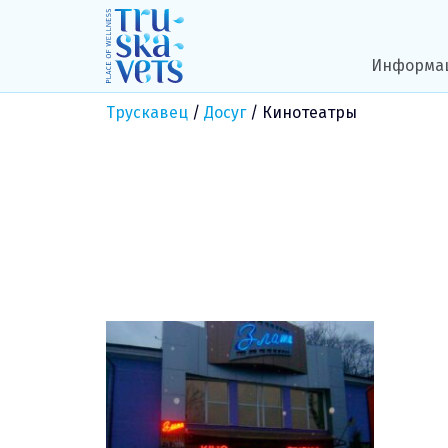
Skip
to
content
Информа
Трускавец
/
Досуг
/
Кинотеатры