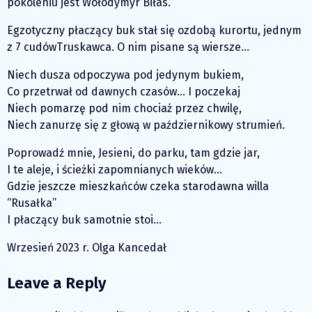
pokoleniu jest Wołodymyr Biłas.
Egzotyczny płaczący buk stał się ozdobą kurortu, jednym
z 7 cudówTruskawca. O nim pisane są wiersze…
Niech dusza odpoczywa pod jedynym bukiem,
Co przetrwał od dawnych czasów… I poczekaj
Niech pomarzę pod nim chociaż przez chwilę,
Niech zanurzę się z głową w październikowy strumień.
Poprowadź mnie, Jesieni, do parku, tam gdzie jar,
I te aleje, i ścieżki zapomnianych wieków…
Gdzie jeszcze mieszkańców czeka starodawna willa
“Rusałka”
I płaczący buk samotnie stoi…
Wrzesień 2023 r. Olga Kancedał
Leave a Reply