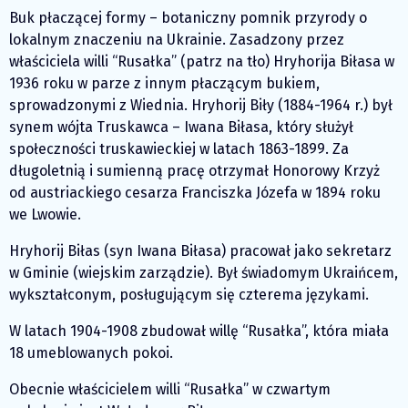
Buk płaczącej formy – botaniczny pomnik przyrody o
lokalnym znaczeniu na Ukrainie. Zasadzony przez
właściciela willi “Rusałka” (patrz na tło) Hryhorija Biłasa w
1936 roku w parze z innym płaczącym bukiem,
sprowadzonymi z Wiednia. Hryhorij Biły (1884-1964 r.) był
synem wójta Truskawca – Iwana Biłasa, który służył
społeczności truskawieckiej w latach 1863-1899. Za
długoletnią i sumienną pracę otrzymał Honorowy Krzyż
od austriackiego cesarza Franciszka Józefa w 1894 roku
we Lwowie.
Hryhorij Biłas (syn Iwana Biłasa) pracował jako sekretarz
w Gminie (wiejskim zarządzie). Był świadomym Ukraińcem,
wykształconym, posługującym się czterema językami.
W latach 1904-1908 zbudował willę “Rusałka”, która miała
18 umeblowanych pokoi.
Obecnie właścicielem willi “Rusałka” w czwartym