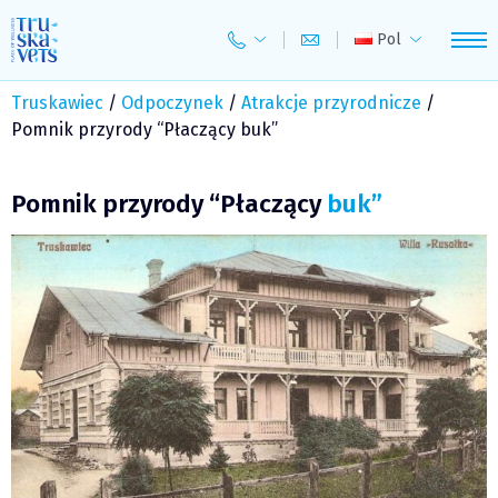
Skip
to
Pol
content
Truskawiec
/
Odpoczynek
/
Atrakcje przyrodnicze
/
Pomnik przyrody “Płaczący buk”
Pomnik przyrody “Płaczący
buk”