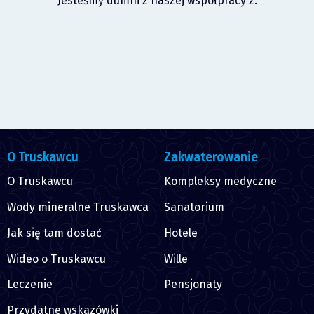
Jesteśmy dumni z naszej współpracy z:
O Truskawcu
Zakwaterowanie
O Truskawcu
Kompleksy medyczne
Wody mineralne Truskawca
Sanatorium
Jak się tam dostać
Hotele
Wideo o Truskawcu
Wille
Leczenie
Pensjonaty
Przydatne wskazówki