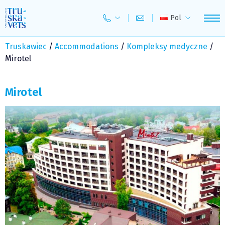
Skip
to
Pol
content
Truskawiec
/
Accommodations
/
Kompleksy medyczne
/
Mirotel
Mirotel