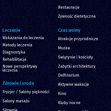
Restauracje
Żywność dietetyczna
Leczenie
Czas wolny
Wskazania do leczenia
Atrakcje przyrodnicze
Metody leczenia
Muzea
Diagnostyka
Świątynie i kościoły
Rehabilitacja
Zabytki architektury
Nowe perspektywy
leczenia
Delfinarium
Zdrowie i uroda
Aktywne wakacje
Fryzjer / Salony piękności
Kino
Salony masażu
Kluby nocne
Siłownie