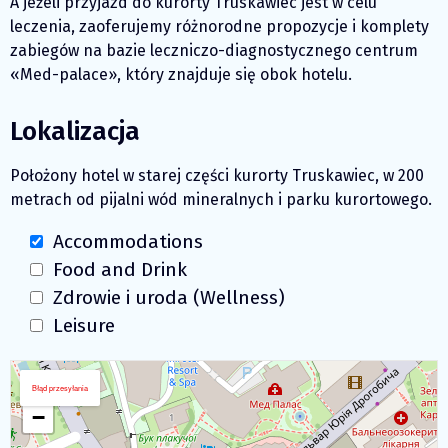
A jeżeli przyjazd do kurorty Truskawiec jest w celu
leczenia, zaoferujemy różnorodne propozycje i komplety
zabiegów na bazie leczniczo-diagnostycznego centrum
«Med-palace», który znajduje się obok hotelu.
Lokalizacja
Położony hotel w starej części kurorty Truskawiec, w 200
metrach od pijalni wód mineralnych i parku kurortowego.
Accommodations
Food and Drink
Zdrowie i uroda (Wellness)
Leisure
Pobierz mapę
+
Błąd przesyłania
−