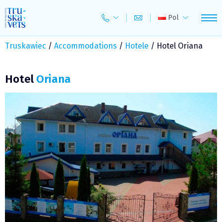
Skip
to
Pol
content
Truskawiec
/
Accommodations
/
Hotele
/
Hotel Oriana
Hotel
Oriana