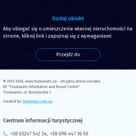
Dodaj obiekt
Aby ubiegać się o umieszczenie własnej nieruchomości na
stronie, kliknij link i zapoznaj się z wymaganiami
Przejdź do
© 2012-2026,
www.truskavets.ua - oficjalna strona ośrodka
KP "Truskavets Information and Resort Center"
Truskawiec, ul. Boryslavska 1.
Created by:
hotelstars.com.ua
Centrum informacji turystycznej
+38 03247 542 34
,
+38 096 447 16 50