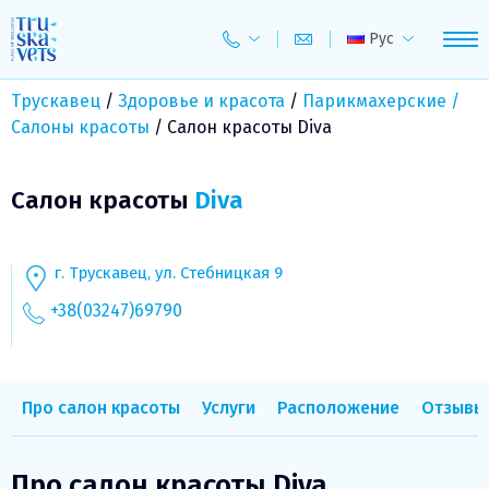
Skip
to
Рус
content
Трускавец
/
Здоровье и красота
/
Парикмахерские /
Салоны красоты
/
Салон красоты Diva
Салон красоты
Diva
г. Трускавец, ул. Стебницкая 9
+38(03247)69790
Про салон красоты
Услуги
Расположение
Отзывы
Про салон красоты Diva