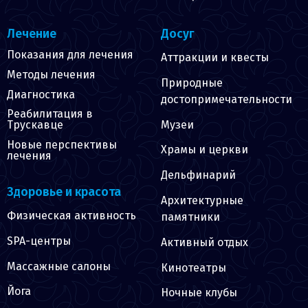
Лечение
Досуг
Показания для лечения
Аттракции и квесты
Методы лечения
Природные
Диагностика
достопримечательности
Реабилитация в
Музеи
Трускавце
Новые перспективы
Храмы и церкви
лечения
Дельфинарий
Здоровье и красота
Архитектурные
Физическая активность
памятники
SPA-центры
Активный отдых
Массажные салоны
Кинотеатры
Йога
Ночные клубы