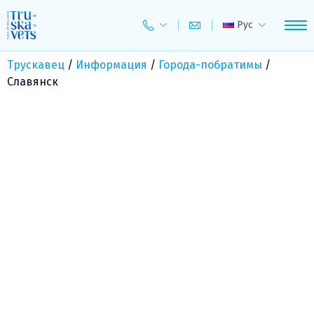
Skip
to
Рус
content
Трускавец
/
Информация
/
Города-побратимы
/
Славянск