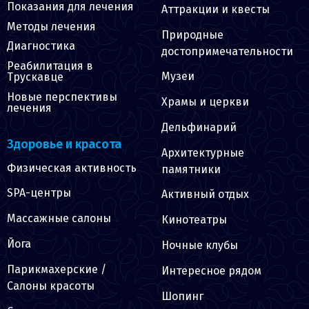
Показания для лечения
Аттракции и квесты
Методы лечения
Природные
Диагностика
достопримечательности
Реабилитация в
Музеи
Трускавце
Новые перспективы
Храмы и церкви
лечения
Дельфинарий
Здоровье и красота
Архитектурные
Физическая активность
памятники
SPA-центры
Активный отдых
Массажные салоны
Кинотеатры
Йога
Ночные клубы
Парикмахерские /
Интересное рядом
Салоны красоты
Шопинг