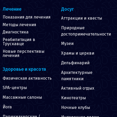
Лечение
Досуг
Показания для лечения
Аттракции и квесты
Методы лечения
Природные
Диагностика
достопримечательности
Реабилитация в
Музеи
Трускавце
Новые перспективы
Храмы и церкви
лечения
Дельфинарий
Здоровье и красота
Архитектурные
Физическая активность
памятники
SPA-центры
Активный отдых
Массажные салоны
Кинотеатры
Йога
Ночные клубы
Парикмахерские /