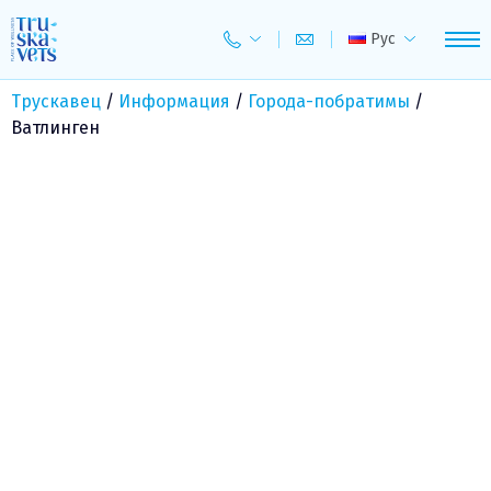
Skip
to
Рус
content
Трускавец
/
Информация
/
Города-побратимы
/
Ватлинген