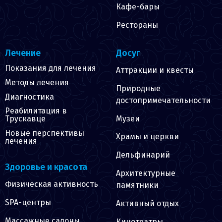
Кафе-бары
Рестораны
Лечение
Досуг
Показания для лечения
Аттракции и квесты
Методы лечения
Природные
Диагностика
достопримечательности
Реабилитация в
Музеи
Трускавце
Новые перспективы
Храмы и церкви
лечения
Дельфинарий
Здоровье и красота
Архитектурные
Физическая активность
памятники
SPA-центры
Активный отдых
Массажные салоны
Кинотеатры