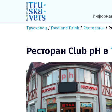
Skip
to
content
Информа
Трускавец
/
Food and Drink
/
Рестораны
/
Р
Ресторан Club pH в