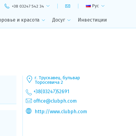
Рус
+38 03247 542 34
оровье и красота
Досуг
Инвестиции
г. Трускавец, бульвар
Торосевича 2
+38(03247)52691
office@clubph.com
http://www.clubph.com