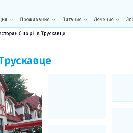
ция
Проживание
Питание
Лечение
Зд
есторан Club pH в Трускавце
Трускавце