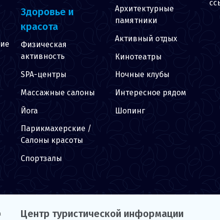
сс
Архитектурные
Здоровье и
памятники
красота
Активный отдых
ние
Физическая
активность
Кинотеатры
SPA-центры
Ночные клубы
Массажные салоны
Интересное рядом
Йога
Шопинг
Парикмахерские /
Салоны красоты
Спортзалы
Центр туристической информации
а