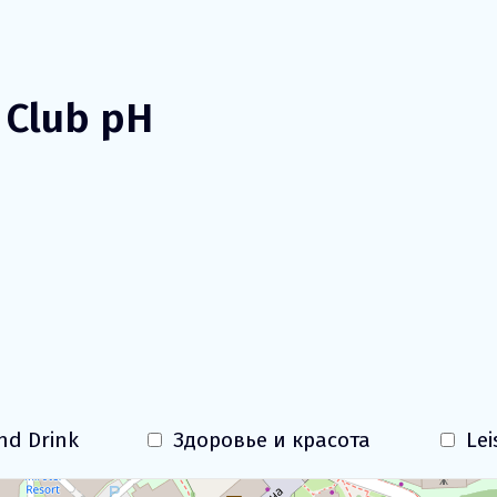
Нафтуся: история,
 Club pH
свойства, польза
nd Drink
Здоровье и красота
Lei
Загрузка Карты