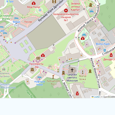
Leaflet
|
© OpenStreetMap