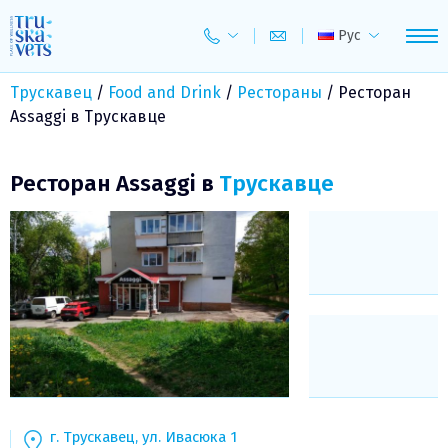
Skip
to
Рус
content
Трускавец
/
Food and Drink
/
Рестораны
/
Ресторан
Assaggi в Трускавце
Ресторан Assaggi в
Трускавце
г. Трускавец, ул. Ивасюка 1