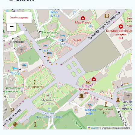
Загрузка Карты
+
Ошибка загрузки
−
Leaflet
|
© OpenStreetMap contributors