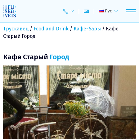
Skip
to
Рус
content
Трускавец
/
Food and Drink
/
Кафе-бары
/
Кафе
Старый Город
Кафе Старый
Город