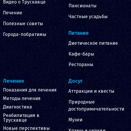
Видео о Трускавце
Пансионаты
Лечение
Частные усадьбы
Полезные советы
Питание
Города-побратимы
Диетическое питание
Кафе-бары
Рестораны
Лечение
Досуг
Показания для лечения
Аттракции и квесты
Методы лечения
Природные
Диагностика
достопримечательности
Реабилитация в
Музеи
Трускавце
Новые перспективы
Храмы и церкви