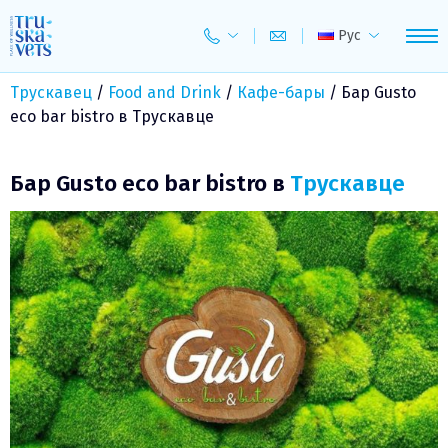
Skip
to
Рус
content
Трускавец
/
Food and Drink
/
Кафе-бары
/
Бар Gusto
eco bar bistro в Трускавце
Бар Gusto eco bar bistro в
Трускавце