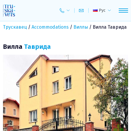
Skip
to
Рус
content
Трускавец
/
Accommodations
/
Виллы
/
Вилла Таврида
Вилла
Таврида