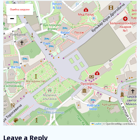
Загрузка Карты
+
Ошибка загрузки
−
Leaflet
|
© OpenStreetMap contributors
Leave a Reply