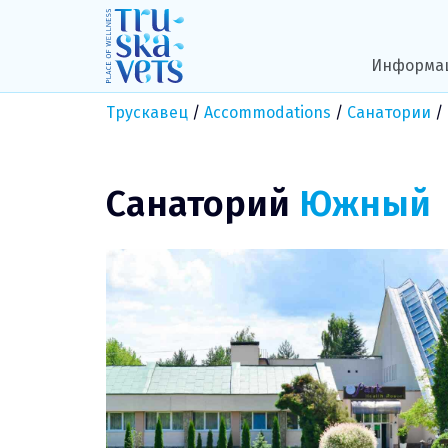
Skip
to
content
Информа
Трускавец
/
Accommodations
/
Санатории
/
Санаторий
Южный