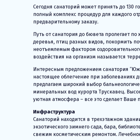
Сегодня санаторий может принять до 130 г
полный комплекс процедур для каждого от
предварительному заказу.
Путь от санатория до бювета пролегает п
деревья, птиц разных видов, покормить по
неотъемлемым фактором оздоровительного 
воздействия на организм называется терр
Интересным предложением санатория “Южны
настоящее облегчение при заболеваниях ды
предлагаем широкий выбор бальнеологиче
минеральных вод курорта Трускавец. Выс
уютная атмосфера – все это сделает Ваш
Инфраструктура
Санаторий находится в трехэтажном здании
экзотического зимнего сада, бара, библио
свежим косметическим ремонтом. Лечебное 