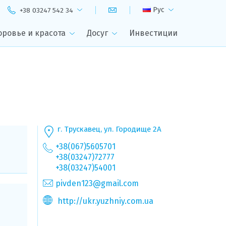
Рус
+38 03247 542 34
оровье и красота
Досуг
Инвестиции
г. Трускавец, ул. Городище 2А
+38(067)5605701
+38(03247)72777
+38(03247)54001
pivden123@gmail.com
http://ukr.yuzhniy.com.ua