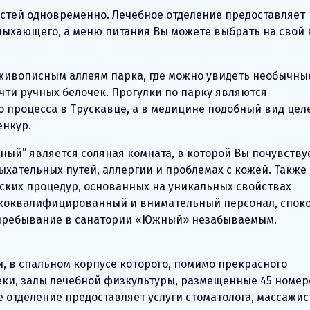
остей одновременно. Лечебное отделение предоставляет
дыхающего, а меню питания Вы можете выбрать на свой 
о живописным аллеям парка, где можно увидеть необычны
чти ручных белочек. Прогулки по парку являются
процесса в Трускавце, а в медицине подобный вид цел
енкур.
Нафтуся: история,
й” является соляная комната, в которой Вы почувству
свойства, польза
хательных путей, аллергии и проблемах с кожей. Также
ских процедур, основанных на уникальных свойствах
ококвалифицированный и внимательный персонал, спок
е пребывание в санатории «Южный» незабываемым.
, в спальном корпусе которого, помимо прекрасного
теки, залы лечебной физкультуры, размещенные 45 номер
отделение предоставляет услуги стоматолога, массажис